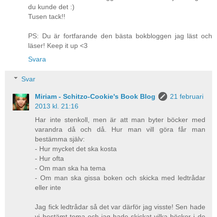
du kunde det :)
Tusen tack!!
PS: Du är fortfarande den bästa bokbloggen jag läst och
läser! Keep it up <3
Svara
Svar
Miriam - Schitzo-Cookie's Book Blog
21 februari
2013 kl. 21:16
Har inte stenkoll, men är att man byter böcker med
varandra då och då. Hur man vill göra får man
bestämma själv:
- Hur mycket det ska kosta
- Hur ofta
- Om man ska ha tema
- Om man ska gissa boken och skicka med ledtrådar
eller inte
Jag fick ledtrådar så det var därför jag visste! Sen hade
vi bestämt tema och jag hade skickat vilka böcker i de