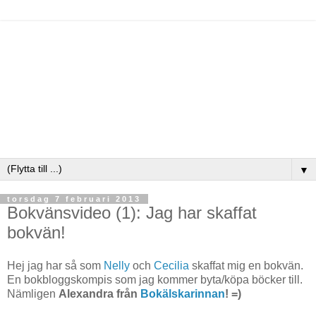
▼
torsdag 7 februari 2013
Bokvänsvideo (1): Jag har skaffat
bokvän!
Hej jag har så som
Nelly
och
Cecilia
skaffat mig en bokvän.
En bokbloggskompis som jag kommer byta/köpa böcker till.
Nämligen
Alexandra från
Bokälskarinnan
! =)