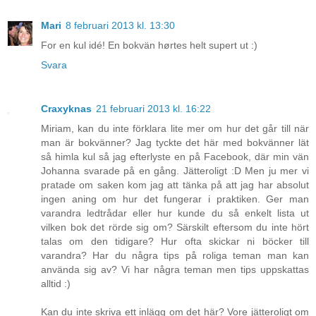
Mari
8 februari 2013 kl. 13:30
For en kul idé! En bokvän hørtes helt supert ut :)
Svara
Craxyknas
21 februari 2013 kl. 16:22
Miriam, kan du inte förklara lite mer om hur det går till när
man är bokvänner? Jag tyckte det här med bokvänner lät
så himla kul så jag efterlyste en på Facebook, där min vän
Johanna svarade på en gång. Jätteroligt :D Men ju mer vi
pratade om saken kom jag att tänka på att jag har absolut
ingen aning om hur det fungerar i praktiken. Ger man
varandra ledtrådar eller hur kunde du så enkelt lista ut
vilken bok det rörde sig om? Särskilt eftersom du inte hört
talas om den tidigare? Hur ofta skickar ni böcker till
varandra? Har du några tips på roliga teman man kan
använda sig av? Vi har några teman men tips uppskattas
alltid :)
Kan du inte skriva ett inlägg om det här? Vore jätteroligt om